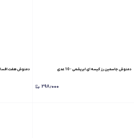
دمنوش جاسمین رز کیسه ای ابریشمی - 10 عدی
دمنوش هفت افسانه کیس
۲۹۸٫۰۰۰