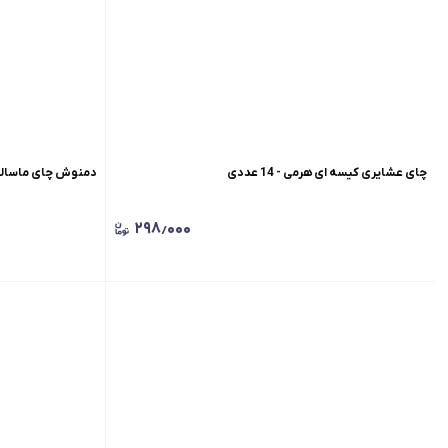
چای عشایری کیسه ای هرمی - 14 عددی
دمنوش چای ماسالا کیسه ای ابریشمی - 10 عددی
۲۹۸٫۰۰۰