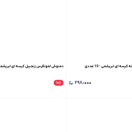
ه ای ابریشمی - 10 عددی
دمنوش لمونگرس زنجبیل کیسه ای ابریشمی - 10 ع
۲۹۸٫۰۰۰
۱۰
٪